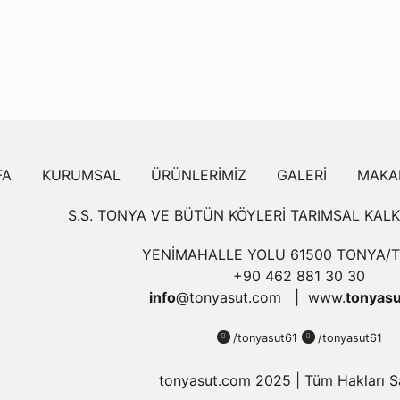
FA
KURUMSAL
ÜRÜNLERİMİZ
GALERİ
MAKA
S.S. TONYA VE BÜTÜN KÖYLERİ TARIMSAL KAL
YENİMAHALLE YOLU 61500 TONYA/
+90 462 881 30 30
info
@tonyasut.com
www.
tonyasu
/tonyasut61
/tonyasut61
tonyasut.com 2025 | Tüm Hakları Sa