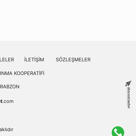
LELER
İLETİŞİM
SÖZLEŞMELER
KINMA KOOPERATİFİ
TRABZON
t
.com
klıdır